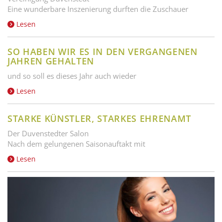
Eine wunderbare Inszenierung durften die Zuschauer
Lesen
SO HABEN WIR ES IN DEN VERGANGENEN
JAHREN GEHALTEN
und so soll es dieses Jahr auch wieder
Lesen
STARKE KÜNSTLER, STARKES EHRENAMT
Der Duvenstedter Salon
Nach dem gelungenen Saisonauftakt mit
Lesen