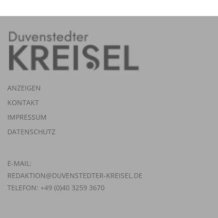
ANZEIGEN
KONTAKT
IMPRESSUM
DATENSCHUTZ
E-MAIL:
REDAKTION@DUVENSTEDTER-KREISEL.DE
TELEFON: +49 (0)40 3259 3670