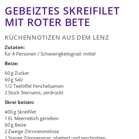
GEBEIZTES SKREIFILET
MIT ROTER BETE
KÜCHENNOTIZEN AUS DEM LENZ
Zutaten:
für 4 Personen / Schwierigkeitsgrad: mittel
Beize:
60 g Zucker
60 g Salz
1/2 Teelöffel Fenchelsamen
2 Stück Sternanis, zerdrückt
Skrei beizen:
400 g Skreifilet
1 EL Meerrettich gerieben
60 g Beize
2 Zweige Zitronenmelisse
1 Stange Zitronengras, plattiert und geschnitten