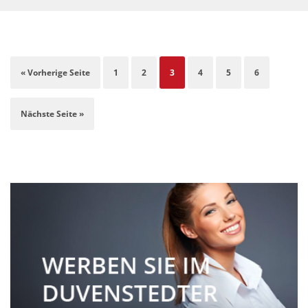
« Vorherige Seite
1
2
3
4
5
6
Nächste Seite »