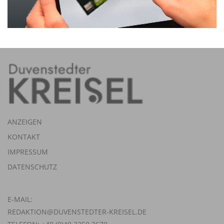
ANZEIGEN
KONTAKT
IMPRESSUM
DATENSCHUTZ
E-MAIL:
REDAKTION@DUVENSTEDTER-KREISEL.DE