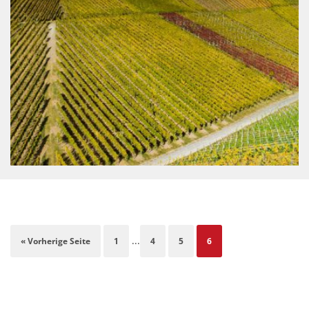
...
« Vorherige Seite
1
4
5
6