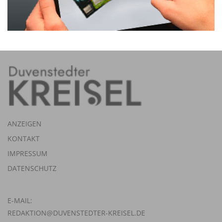
ANZEIGEN
KONTAKT
IMPRESSUM
DATENSCHUTZ
E-MAIL:
REDAKTION@DUVENSTEDTER-KREISEL.DE