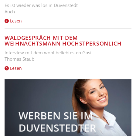
Es ist wieder was los in Duvenstedt
Auch
Lesen
WALDGESPRÄCH MIT DEM
WEIHNACHTSMANN HÖCHSTPERSÖNLICH
Interview mit dem wohl beliebtesten Gast
Thomas Staub
Lesen