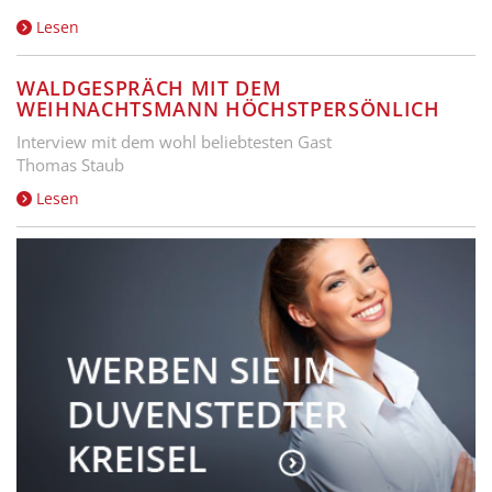
Lesen
WALDGESPRÄCH MIT DEM
WEIHNACHTSMANN HÖCHSTPERSÖNLICH
Interview mit dem wohl beliebtesten Gast
Thomas Staub
Lesen