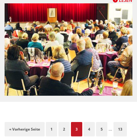
LESEN
...
« Vorherige Seite
1
2
3
4
5
13