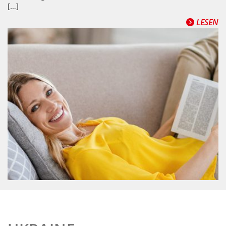
[…]
LESEN