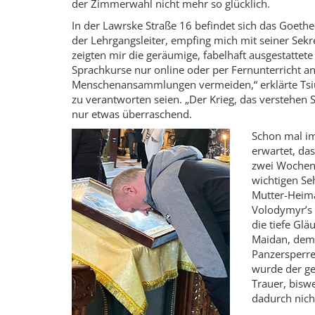
der Zimmerwahl nicht mehr so glücklich.
In der Lawrske Straße 16 befindet sich das Goethe-
der Lehrgangsleiter, empfing mich mit seiner Sekr
zeigten mir die geräumige, fabelhaft ausgestattete
Sprachkurse nur online oder per Fernunterricht 
Menschenansammlungen vermeiden,“ erklärte Tsiur.
zu verantworten seien. „Der Krieg, das verstehen S
nur etwas überraschend.
Schon mal im
erwartet, das
zwei Wochen 
wichtigen Se
Mutter-Heimat
Volodymyr’s K
die tiefe Gl
Maidan, dem 
Panzersperr
wurde der ge
Trauer, bisw
dadurch nich