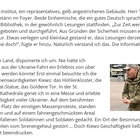
Institut, ein repräsentatives, gelb angestrichenes Gebäude. Herr T
etärin im Foyer. Beide Einheimische, die ein gutes Deutsch sprach
 Bibliothek, in der gewöhnlich Lesungen stattfinden. „Zur Zeit we
angeboten und durchgeführt. Aus Gründen der Sicherheit müssen 
 Etwas verlegen und kleinlaut gestand er, dass Lesungen derzei
ie doch!“, fügte er hinzu. Natürlich verstand ich das. Die Informa
 Land, disponierte ich um. Nie hätte ich
 aus der Ukraine-Fahrt ein Erlebnis von über
werden könnte! Erst einmal besuchte ich die
henswürdigkeiten Kiews: das Höhlenkloster, die
-Statue, das Goldene Tor. In der St.
athe­drale geriet ich in eine Messe und erlebte
äubigkeit vieler Ukrainer. Auf dem berühmten
Platz der einstigen Massenproteste, standen
en und auf einem fahnengeschmückten Areal
fallenen Soldatinnen und Soldaten gedacht. Ein Ort der Besinnu
eilen vom Sirenengeheul gestört … Doch Kiews Geschäftigkeit ließ
t beeindrucken.