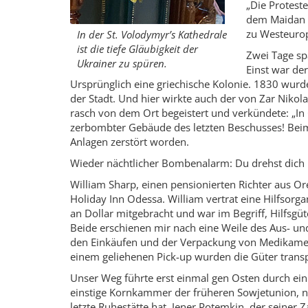
„Die Protest
dem Maidan v
zu Westeurop
In der St. Volodymyr’s Kathedrale
ist die tiefe Gläubigkeit der
Zwei Tage sp
Ukrainer zu spüren.
Einst war de
Ursprünglich eine griechische Kolonie. 1830 wurd
der Stadt. Und hier wirkte auch der von Zar Nikol
rasch von dem Ort begeistert und verkündete: „I
zerbombter Gebäude des letzten Beschusses! Beim
Anlagen zerstört worden.
Wieder nächtlicher Bombenalarm: Du drehst dich i
William Sharp, einen pensionierten Richter aus Ore
Holiday Inn Odessa. William vertrat eine Hilfsorg
an Dollar mitgebracht und war im Begriff, Hilfsgü
Beide erschienen mir nach eine Weile des Aus- und
den Einkäufen und der Verpackung von Medikamen
einem geliehenen Pick-up wurden die Güter transp
Unser Weg führte erst einmal gen Osten durch ein
einstige Kornkammer der früheren Sowjetunion, n
letzte Ruhestätte hat. Jener Potemkin, der seiner 