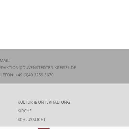
-MAIL:
EDAKTION@DUVENSTEDTER-KREISEL.DE
ELEFON: +49 (0)40 3259 3670
KULTUR & UNTERHALTUNG
KIRCHE
SCHLUSSLICHT