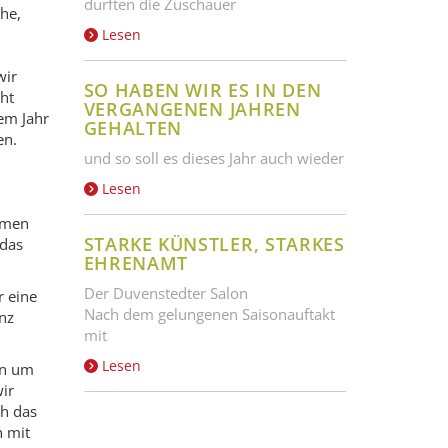
durften die Zuschauer
che,
Lesen
wir
SO HABEN WIR ES IN DEN
ht
VERGANGENEN JAHREN
em Jahr
GEHALTEN
en.
und so soll es dieses Jahr auch wieder
Lesen
mmen
STARKE KÜNSTLER, STARKES
 das
EHRENAMT
Der Duvenstedter Salon
r eine
Nach dem gelungenen Saisonauftakt
nz
mit
Lesen
in um
ir
ch das
h mit