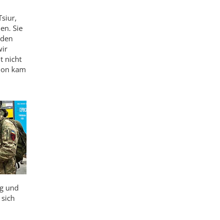
siur,
en. Sie
rden
wir
t nicht
tion kam
ng und
 sich