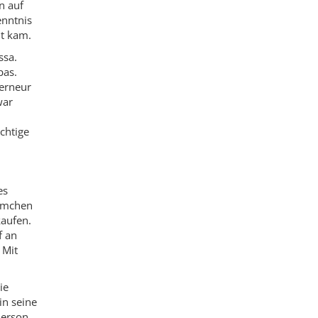
n auf
enntnis
nt kam.
ssa.
pas.
verneur
war
chtige
es
ümmchen
kaufen.
f an
 Mit
ie
in seine
herson