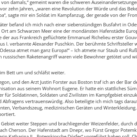
e von damals,“ gemeint waren die schweren Auseinandersetzunge
or zehn Jahren, „waren eine Revolution der Würde und das Bek
a“, sagte mir ein Soldat im Kampfanzug, der gerade von der Fro
äter befand ich mich nach einer siebenstündigen Busfahrt in Ode
r Ort am Schwarzen Meer eine der mondänsten Hafenstädte Euro
e der aus Frankreich geflüchtete Emmanuel Richelieu erster Gou
aus I. verbannte Alexander Puschkin. Der berühmte Schriftsteller 
n Odessa atmet man ganz Europa!“ – Ich atmete nur Staub und Ruß
 russischen Raketenangriff waren viele Bewohner getötet und wi
m Bett um und schläfst weiter.
gon, und den Arzt Justin Forster aus Boston traf ich an der Bar d
anisation aus seinem Wohnort Eugene. Er hatte ein stattliches S
ter für Soldatinnen, Soldaten und Zivilisten im Kampfgebiet einzu
 Abfragens vertrauenswürdig. Also beteiligte ich mich tags darau
ten, Verbandszeug, medizinischen Geräten und Winterkleidung.
ortiert.
 Gebiet weiter Steppen und brachliegender Weizenfelder, durch d
ach Cherson. Der Hafenstadt am Dnepr, wo Fürst Gregor Potemk
Zarin Katharina II. „Potemkinsche Dörfer“ vorgeführt haben soll. C