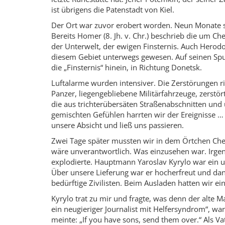
ist übrigens die Patenstadt von Kiel.
Der Ort war zuvor erobert worden. Neun Monate 
Bereits Homer (8. Jh. v. Chr.) beschrieb die um C
der Unterwelt, der ewigen Finsternis. Auch Herodot
diesem Gebiet unterwegs gewesen. Auf seinen Spure
die „Finsternis“ hinein, in Richtung Donetsk.
Luftalarme wurden intensiver. Die Zerstörungen 
Panzer, liegengebliebene Militärfahrzeuge, zerstö
die aus trichterübersäten Straßenabschnitten und 
gemischten Gefühlen harrten wir der Ereignisse …
unsere Absicht und ließ uns passieren.
Zwei Tage später mussten wir in dem Örtchen Chern
wäre unverantwortlich. Was einzusehen war. Irgen
explodierte. Hauptmann Yaroslav Kyrylo war ein u
Über unsere Lieferung war er hocherfreut und dan
bedürftige Zivilisten. Beim Ausladen hatten wir ei
Kyrylo trat zu mir und fragte, was denn der alte Man
ein neugieriger Journalist mit Helfersyndrom“, wa
meinte: „If you have sons, send them over.“ Als V