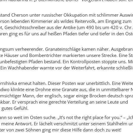
stand Cherson unter russischer Okkupation mit schlimmer Auswi
herson lebenden Kimmerier als wildes Reitervolk, am Eingang zum
, Geschichtsschreiber aus der Antike (um 490 bis um 420 v. Chr.),
n ging es für uns auf heißen Pfaden tiefer und tiefer in den Ost
ringsum verheerender. Granateinschläge kamen näher. Ausgebran
rte Häuser und Bombentrichter markierten unsere Strecke. Eine St
unbefestigten Pfaden bestand. Ein Kontrollposten stoppte uns. Mi
 Ein Wachhabender warnte vor der Weiterfahrt, erkannte schließl
ihivka erneut halten. Dieser Posten war unerbittlich. Eine Weite
dwo klinkte eine Drohne eine Granate aus, die in unmittelbarer 
msichtiger Mann, der englisch, sogar einige Brocken deutsch spr
kbar. Er versprach eine gerechte Verteilung an seine Leute und
n gutes Gefühl.
n so weit im Osten suche. „It’s not the right place for you.“ – „Ic
r meine Antwort. Er lächelt verschmitzt unter seinem Stahlhelm u
ater von zwei Söhnen ging mir diese Hilfe dann doch zu weit!