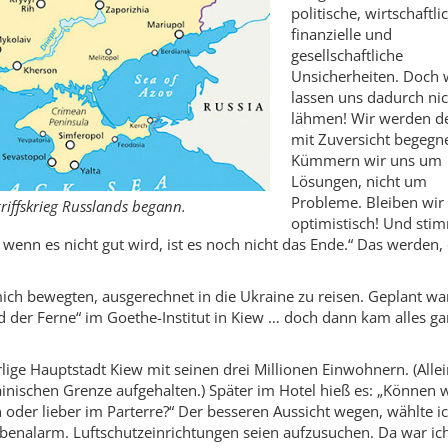
politische, wirtschaftli
finanzielle und
gesellschaftliche
Unsicherheiten. Doch 
lassen uns dadurch nic
lähmen! Wir werden d
mit Zuversicht begegn
Kümmern wir uns um
Lösungen, nicht um
Probleme. Bleiben wir
riffskrieg Russlands begann.
optimistisch! Und sti
wenn es nicht gut wird, ist es noch nicht das Ende.“ Das werden,
ch bewegten, ausgerechnet in die ­Ukraine zu reisen. Geplant wa
er Ferne“ im Goethe-Institut in Kiew … doch dann kam alles ga
rlige Hauptstadt Kiew mit seinen drei Millionen Einwohnern. (Alle
inischen Grenze aufgehalten.) Später im Hotel hieß es: „Können w
oder lieber im Parterre?“ Der besseren Aussicht wegen, wählte i
ombenalarm. Luftschutzeinrichtungen seien aufzusuchen. Da war ic