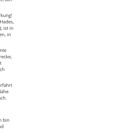
rkung!
 Hades,
 ist in
en, in
nte
recke,
t
ich
rfahrt
Nähe
ach.
h bin
nd