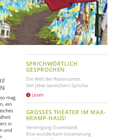
SPRICHWÖRTLICH
GESPROCHEN
Die Welt der Redensarten
UF
Seit jeher bereichern Sprichw
Lesen
, so mag
n, ein
reiches
GROSSES THEATER IM MAX-K
dheit
RAMP-HAUS!
ers in
Vereinigung Duvenstedt
en und
Eine wunderbare Inszenierung
m