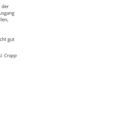
 der
Ausgang
len,
cht gut
U. Cropp