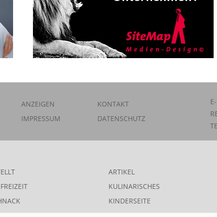
E
ANZEIGEN
KONTAKT
R
IMPRESSUM
DATENSCHUTZ
T
ELLT
ARTIKEL
FREIZEIT
KULINARISCHES
HNACK
KINDERSEITE