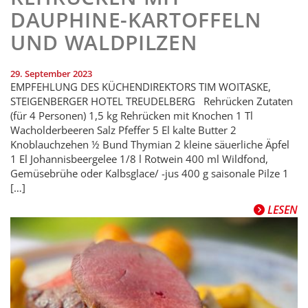
DAUPHINE-KARTOFFELN
UND WALDPILZEN
29. September 2023
EMPFEHLUNG DES KÜCHENDIREKTORS TIM WOITASKE,
STEIGENBERGER HOTEL TREUDELBERG Rehrücken Zutaten
(für 4 Personen) 1,5 kg Rehrücken mit Knochen 1 Tl
Wacholderbeeren Salz Pfeffer 5 El kalte Butter 2
Knoblauchzehen ½ Bund Thymian 2 kleine säuerliche Äpfel
1 El Johannisbeergelee 1/8 l Rotwein 400 ml Wildfond,
Gemüsebrühe oder Kalbsglace/ -jus 400 g saisonale Pilze 1
[…]
LESEN