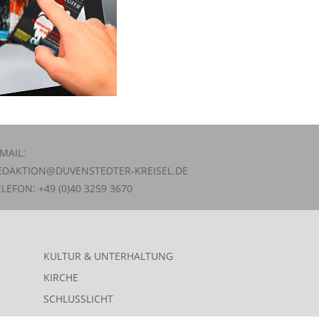
-MAIL:
EDAKTION@DUVENSTEDTER-KREISEL.DE
ELEFON: +49 (0)40 3259 3670
KULTUR & UNTERHALTUNG
KIRCHE
SCHLUSSLICHT