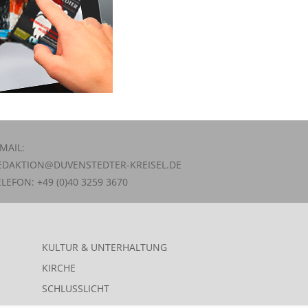
-MAIL:
EDAKTION@DUVENSTEDTER-KREISEL.DE
ELEFON: +49 (0)40 3259 3670
KULTUR & UNTERHALTUNG
KIRCHE
SCHLUSSLICHT