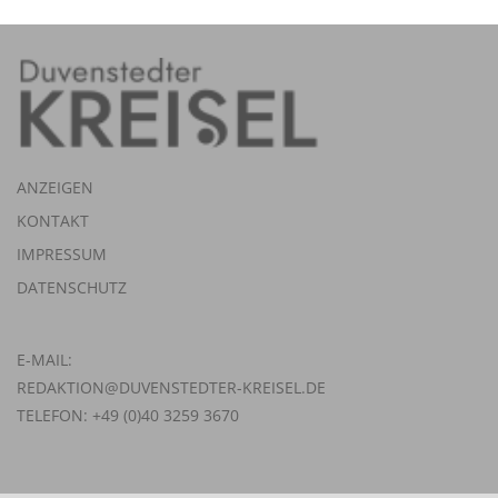
ANZEIGEN
KONTAKT
IMPRESSUM
DATENSCHUTZ
E-MAIL:
REDAKTION@DUVENSTEDTER-KREISEL.DE
TELEFON: +49 (0)40 3259 3670