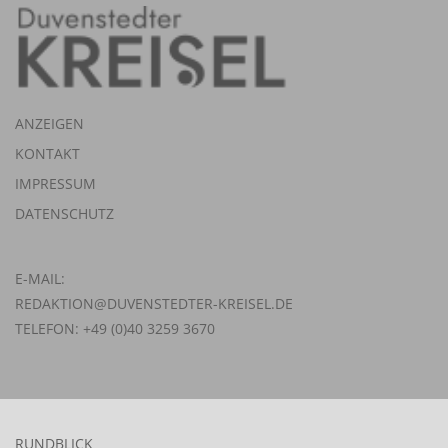
ANZEIGEN
KONTAKT
IMPRESSUM
DATENSCHUTZ
E-MAIL:
REDAKTION@DUVENSTEDTER-KREISEL.DE
TELEFON: +49 (0)40 3259 3670
RUNDBLICK