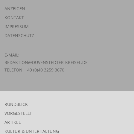
ANZEIGEN
KONTAKT
IMPRESSUM
DATENSCHUTZ
E-MAIL:
REDAKTION@DUVENSTEDTER-KREISEL.DE
TELEFON: +49 (0)40 3259 3670
RUNDBLICK
VORGESTELLT
ARTIKEL
KULTUR & UNTERHALTUNG