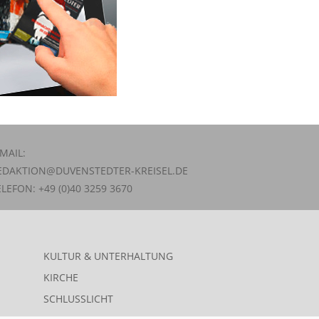
-MAIL:
EDAKTION@DUVENSTEDTER-KREISEL.DE
ELEFON: +49 (0)40 3259 3670
KULTUR & UNTERHALTUNG
KIRCHE
SCHLUSSLICHT