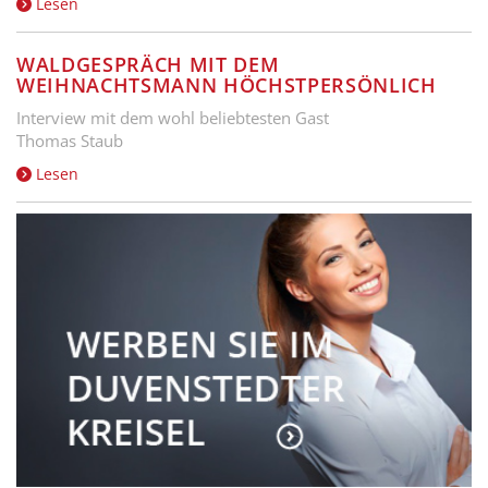
Lesen
WALDGESPRÄCH MIT DEM
WEIHNACHTSMANN HÖCHSTPERSÖNLICH
Interview mit dem wohl beliebtesten Gast
Thomas Staub
Lesen