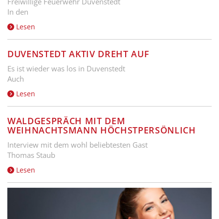
Freiwillige Feuerwehr Duvenstedt
In den
Lesen
DUVENSTEDT AKTIV DREHT AUF
Es ist wieder was los in Duvenstedt
Auch
Lesen
WALDGESPRÄCH MIT DEM
WEIHNACHTSMANN HÖCHSTPERSÖNLICH
Interview mit dem wohl beliebtesten Gast
Thomas Staub
Lesen