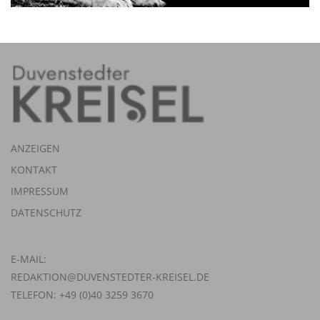
ANZEIGEN
KONTAKT
IMPRESSUM
DATENSCHUTZ
E-MAIL:
REDAKTION@DUVENSTEDTER-KREISEL.DE
TELEFON: +49 (0)40 3259 3670