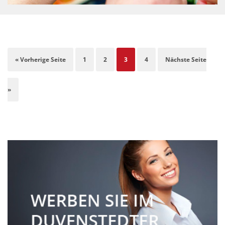
« Vorherige Seite
1
2
3
4
Nächste Seite
»