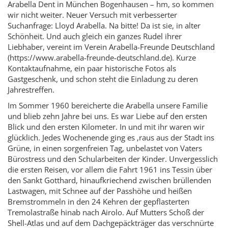
Arabella Dent in München Bogenhausen – hm, so kommen
wir nicht weiter. Neuer Versuch mit verbesserter
Suchanfrage: Lloyd Arabella. Na bitte! Da ist sie, in alter
Schönheit. Und auch gleich ein ganzes Rudel ihrer
Liebhaber, vereint im Verein Arabella-Freunde Deutschland
(https://www.arabella-freunde-deutschland.de). Kurze
Kontaktaufnahme, ein paar historische Fotos als
Gastgeschenk, und schon steht die Einladung zu deren
Jahrestreffen.
Im Sommer 1960 bereicherte die Arabella unsere Familie
und blieb zehn Jahre bei uns. Es war Liebe auf den ersten
Blick und den ersten Kilometer. In und mit ihr waren wir
glücklich. Jedes Wochenende ging es ‚raus aus der Stadt ins
Grüne, in einen sorgenfreien Tag, unbelastet von Vaters
Bürostress und den Schularbeiten der Kinder. Unvergesslich
die ersten Reisen, vor allem die Fahrt 1961 ins Tessin über
den Sankt Gotthard, hinaufkriechend zwischen brüllenden
Lastwagen, mit Schnee auf der Passhöhe und heißen
Bremstrommeln in den 24 Kehren der gepflasterten
Tremolastraße hinab nach Airolo. Auf Mutters Schoß der
Shell-Atlas und auf dem Dachgepäckträger das verschnürte