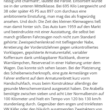
rassig und charmant“, lautete die Parole. Einsortiert wurde
sie in der unteren Mittelklasse. Bei 695 Kilo Leergewicht und
38 oder später 45 PS aus 897 ccm durchaus eine
ambitionierte Einstufung, man mag das als fragwürdig
ansehen. Und doch: Die Zeit des kleinen Kleinwagens ließ
man damit hinter sich. Das Auto kam 1959 auf den Markt
und beeindruckte mit einer Ausstattung, die selbst bei
manch größeren Fahrzeugen noch nicht zum Standard
gehörte: Zweispeichenlenkrad mit tiefliegender Nabe,
Arretierung der Vordersitzlehnen gegen unkontrolliertes
Vorklappen, gepolsterte Armaturentafel, variabler
Kofferraum dank umklappbarer Rückbank, diverse
Warnlämpchen, Reserverad in einer Halterung unter dem
Wagen. Das konnte sich sehen lassen. Bei der Platzierung
des Scheibenwischerknopfs, eine gute Armeslänge vom
Fahrer entfernt auf dem Armaturenbrett kurz vorm
Handschuhfach, muss beim Konstrukteur allerdings der
gesunde Menschenverstand ausgesetzt haben. Die Arabella
benötigte zwischen sieben und acht Liter Normalbenzin auf
100 Kilometer und hielt ein Tempo von 120 bis 130 km/h
stundenlang durch. Gegenüber dem engen und trinkfesten
VW Käfer oder den bläulich ausatmenden Zweitaktern von