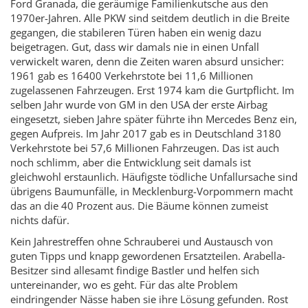
Ford Granada, die geräumige Familienkutsche aus den
1970er-Jahren. Alle PKW sind seitdem deutlich in die Breite
gegangen, die stabileren Türen haben ein wenig dazu
beigetragen. Gut, dass wir damals nie in einen Unfall
verwickelt waren, denn die Zeiten waren absurd unsicher:
1961 gab es 16400 Verkehrstote bei 11,6 Millionen
zugelassenen Fahrzeugen. Erst 1974 kam die Gurtpflicht. Im
selben Jahr wurde von GM in den USA der erste Airbag
eingesetzt, sieben Jahre später führte ihn Mercedes Benz ein,
gegen Aufpreis. Im Jahr 2017 gab es in Deutschland 3180
Verkehrstote bei 57,6 Millionen Fahrzeugen. Das ist auch
noch schlimm, aber die Entwicklung seit damals ist
gleichwohl erstaunlich. Häufigste tödliche Unfallursache sind
übrigens Baumunfälle, in Mecklenburg-Vorpommern macht
das an die 40 Prozent aus. Die Bäume können zumeist
nichts dafür.
Kein Jahrestreffen ohne Schrauberei und Austausch von
guten Tipps und knapp gewordenen Ersatzteilen. Arabella-
Besitzer sind allesamt findige Bastler und helfen sich
untereinander, wo es geht. Für das alte Problem
eindringender Nässe haben sie ihre Lösung gefunden. Rost