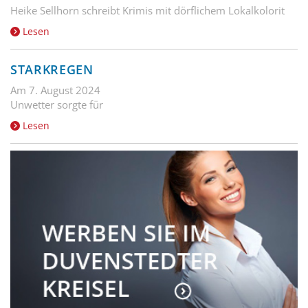
Heike Sellhorn schreibt Krimis mit dörflichem Lokalkolorit
Lesen
STARKREGEN
Am 7. August 2024
Unwetter sorgte für
Lesen