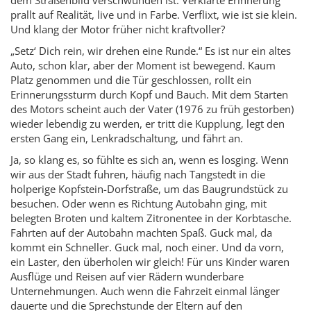
prallt auf Realität, live und in Farbe. Verflixt, wie ist sie klein.
Und klang der Motor früher nicht kraftvoller?
„Setz‘ Dich rein, wir drehen eine Runde.“ Es ist nur ein altes
Auto, schon klar, aber der Moment ist bewegend. Kaum
Platz genommen und die Tür geschlossen, rollt ein
Erinnerungssturm durch Kopf und Bauch. Mit dem Starten
des Motors scheint auch der Vater (1976 zu früh gestorben)
wieder lebendig zu werden, er tritt die Kupplung, legt den
ersten Gang ein, Lenkradschaltung, und fährt an.
Ja, so klang es, so fühlte es sich an, wenn es losging. Wenn
wir aus der Stadt fuhren, häufig nach Tangstedt in die
holperige Kopfstein-Dorfstraße, um das Baugrundstück zu
besuchen. Oder wenn es Richtung Autobahn ging, mit
belegten Broten und kaltem Zitronentee in der Korbtasche.
Fahrten auf der Autobahn machten Spaß. Guck mal, da
kommt ein Schneller. Guck mal, noch einer. Und da vorn,
ein Laster, den überholen wir gleich! Für uns Kinder waren
Ausflüge und Reisen auf vier Rädern wunderbare
Unternehmungen. Auch wenn die Fahrzeit einmal länger
dauerte und die Sprechstunde der Eltern auf den