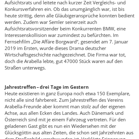
Aufsichtsrats und leitete nach kurzer Zeit Vergleichs- und
Konkursverfahren ein. Ob das unumgänglich war, ist bis
heute strittig, denn alle Gläubiger­ansprüche konnten bedient
werden. Zudem war Semler seinerzeit auch
Aufsichtsratsvorsitzender beim Konkurrenten BMW, eine
Interessenskollision war zumindest zu befürchten. Im
Fernsehfilm „Die Affäre Borgward“, gesendet am 7. Januar
2019 im Ersten, wurde dieses Drama deutscher
Wirtschaftsgeschichte nachgezeichnet. Die Firma war tot,
doch die Arabella lebte, gut 47000 Stück waren auf den
Straßen unterwegs.
Jahrestreffen – drei Tage im Gestern
Heute existieren in ganz Europa noch etwa 150 Exemplare,
nicht alle sind fahrbereit. Zum Jahrestreffen des Vereins
Arabella-Freunde aber kommt man stolz auf der eigenen
Achse, aus allen Ecken des Landes. Auch Dänemark und
Österreich sind mit je einem Fahrzeug vertreten. Für den
geladenen Gast gibt es nun ein Wiedersehen mit der
Glücksgöttin aus alten Zeiten, die schon seit Jahrzehnten aus
dem Straßenbild verschwunden ist. Verklärte Erinnerung