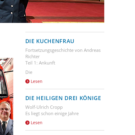
DIE KUCHENFRAU
Fortsetzungsgeschichte von Andreas
Richter
Teil 1: Ankunft
Die
Lesen
DIE HEILIGEN DREI KÖNIGE
Wolf-Ulrich Cropp
Es liegt schon einige Jahre
Lesen