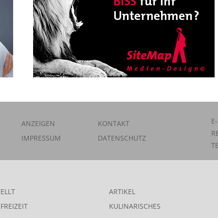
E
ANZEIGEN
KONTAKT
R
IMPRESSUM
DATENSCHUTZ
T
ELLT
ARTIKEL
FREIZEIT
KULINARISCHES