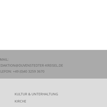
-MAIL:
EDAKTION@DUVENSTEDTER-KREISEL.DE
ELEFON: +49 (0)40 3259 3670
KULTUR & UNTERHALTUNG
KIRCHE