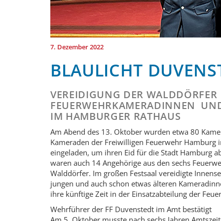
7. Dezember 2022
BLAULICHT DUVENS
VEREIDIGUNG DER WALDDÖRFER
FEUERWEHRKAMERADINNEN UND
IM HAMBURGER RATHAUS
Am Abend des 13. Oktober wurden etwa 80 Kame
Kameraden der Freiwilligen Feuerwehr Hamburg 
eingeladen, um ihren Eid für die Stadt Hamburg a
waren auch 14 Angehörige aus den sechs Feuerwe
Walddörfer. Im großen Festsaal vereidigte Innens
jungen und auch schon etwas älteren Kameradin
ihre künftige Zeit in der Einsatzabteilung der Fe
Wehrführer der FF Duvenstedt im Amt bestätigt
Am 5. Oktober musste nach sechs Jahren Amtszeit