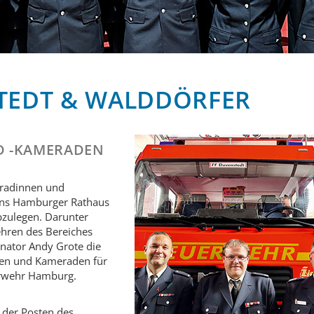
TEDT & WALDDÖRFER
 -KAMERADEN
radinnen und
ins Hamburger Rathaus
bzulegen. Darunter
hren des Bereiches
enator Andy Grote die
nen und Kameraden für
uerwehr Hamburg.
 der Posten des