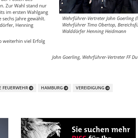
n. Zur Wahl stand nur
its im ersten Wahlgang
Wehrführer-Vertreter John Goerling (l.
 sechs Jahre gewählt.
Wehrführer Timo Obertop, Bereichsf
dörfer, Henning
Walddörfer Henning Heidmann
weiterhin viel Erfolg
John Goerling, Wehrführer-Vertreter FF Du
GE FEUERWEHR
HAMBURG
VEREIDIGUNG