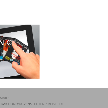
-MAIL:
EDAKTION@DUVENSTEDTER-KREISEL.DE