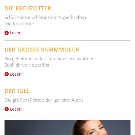
DIE KREUZOTTER
Schüchterne Schlange mit Superkräften
Die Kreuzotter
Lesen
DER GROSSE KAMMMOLCH
Ein geheimnisvoller Unterwasserbewohner
Stell‘ dir vor, du triffst
Lesen
DER IGEL
Die größten Feinde der Igel sind Autos
Lesen