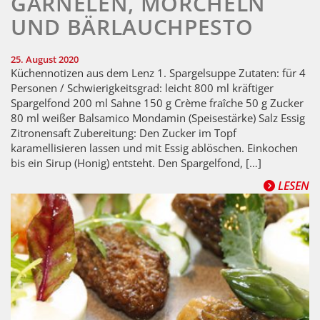
GARNELEN, MORCHELN
UND BÄRLAUCHPESTO
25. August 2020
Küchennotizen aus dem Lenz 1. Spargelsuppe Zutaten: für 4
Personen / Schwierigkeitsgrad: leicht 800 ml kräftiger
Spargelfond 200 ml Sahne 150 g Crème fraîche 50 g Zucker
80 ml weißer Balsamico Mondamin (Speisestärke) Salz Essig
Zitronensaft Zubereitung: Den Zucker im Topf
karamellisieren lassen und mit Essig ablöschen. Einkochen
bis ein Sirup (Honig) entsteht. Den Spargelfond, […]
LESEN