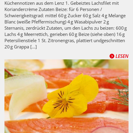
Küchennotizen aus dem Lenz 1. Gebeiztes Lachsfilet mit
Koriandercrème Zutaten Beize: für 6 Personen /
Schwierigkeitsgrad: mittel 60 g Zucker 60 g Salz 4 g Melange
Blanc (weiße Pfeffermischung) 4 g Wasabipulver 2 g
Sternanis, zerdrückt Zutaten, um den Lachs zu beizen: 600 g
Lachs 4 g Meerrettich, gerieben 60 g Beize (siehe oben) 16 g
Petersilienstiele 1 St. Zitronengras, plattiert undgeschnitten
20 g Grappa […]
LESEN