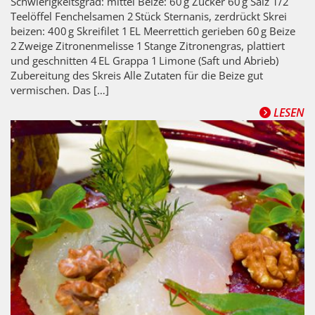
Schwierigkeitsgrad: mittel Beize: 60 g Zucker 60 g Salz 1/2
Teelöffel Fenchelsamen 2 Stück Sternanis, zerdrückt Skrei
beizen: 400 g Skreifilet 1 EL Meerrettich gerieben 60 g Beize
2 Zweige Zitronenmelisse 1 Stange Zitronengras, plattiert
und geschnitten 4 EL Grappa 1 Limone (Saft und Abrieb)
Zubereitung des Skreis Alle Zutaten für die Beize gut
vermischen. Das […]
LESEN