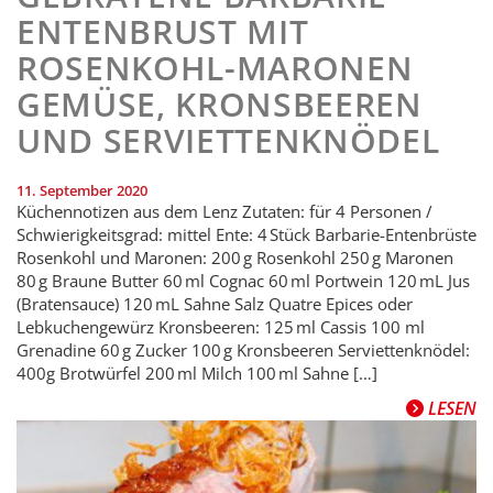
ENTENBRUST MIT
ROSENKOHL-MARONEN
GEMÜSE, KRONSBEEREN
UND SERVIETTENKNÖDEL
11. September 2020
Küchennotizen aus dem Lenz Zutaten: für 4 Personen /
Schwierigkeitsgrad: mittel Ente: 4 Stück Barbarie-Entenbrüste
Rosenkohl und Maronen: 200 g Rosenkohl 250 g Maronen
80 g Braune Butter 60 ml Cognac 60 ml Portwein 120 mL Jus
(Bratensauce) 120 mL Sahne Salz Quatre Epices oder
Lebkuchengewürz Kronsbeeren: 125 ml Cassis 100 ml
Grenadine 60 g Zucker 100 g Kronsbeeren Serviettenknödel:
400g Brotwürfel 200 ml Milch 100 ml Sahne […]
LESEN