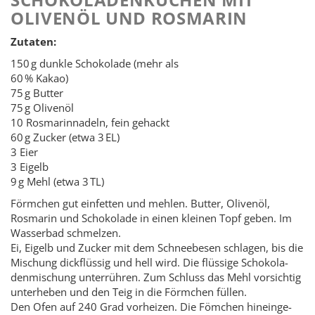
OLIVENÖL UND ROSMARIN
Zutaten:
150 g dunkle Scho­ko­lade (mehr als
60 % Kakao)
75 g But­ter
75 g Olivenöl
10 Ros­ma­rin­na­deln, fein gehackt
60 g Zucker (etwa 3 EL)
3 Eier
3 Eigelb
9 g Mehl (etwa 3 TL)
Förm­chen gut einfetten und mehlen. Butter, Olivenöl,
Rosmarin und Schokolade in einen kleinen Topf geben. Im
Wasserbad schmelzen.
Ei, Eigelb und Zucker mit dem Schnee­be­sen schla­gen, bis die
Mischung dick­flüs­sig und hell wird. Die flüs­sige Scho­ko­la­
den­mi­schung un­ter­rüh­ren. Zum Schluss das Mehl vor­sich­tig
­un­ter­he­ben und den Teig in die Förm­chen füllen.
Den Ofen auf 240 Grad vor­hei­zen. Die Föm­chen hin­ein­ge­