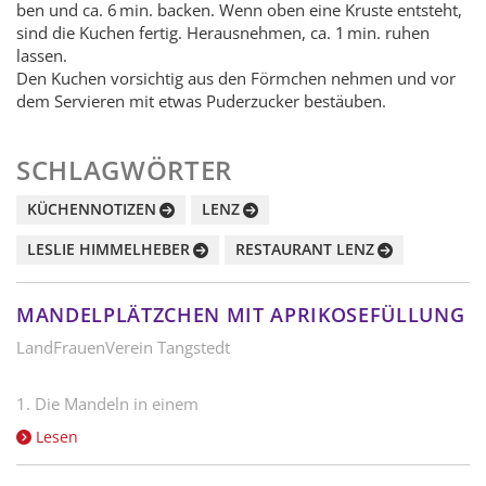
ben und ca. 6 min. backen. Wenn oben eine Kruste ent­steht,
sind die Kuchen fer­tig. Her­aus­neh­men, ca. 1 min. ruhen
lassen.
Den Kuchen vor­sich­tig aus den Förm­chen neh­men und vor
dem Ser­vie­ren mit etwas Puderzucker bestäuben.
SCHLAGWÖRTER
KÜCHENNOTIZEN
LENZ
LESLIE HIMMELHEBER
RESTAURANT LENZ
MANDELPLÄTZCHEN MIT APRIKOSEFÜLLUNG
LandFrauenVerein Tangstedt
1. Die Mandeln in einem
Lesen