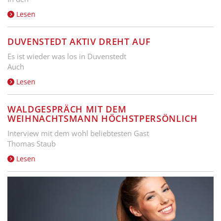
Lesen
DUVENSTEDT AKTIV DREHT AUF
Es ist wieder was los in Duvenstedt
Auch
Lesen
WALDGESPRÄCH MIT DEM
WEIHNACHTSMANN HÖCHSTPERSÖNLICH
Interview mit dem wohl beliebtesten Gast
Thomas Staub
Lesen