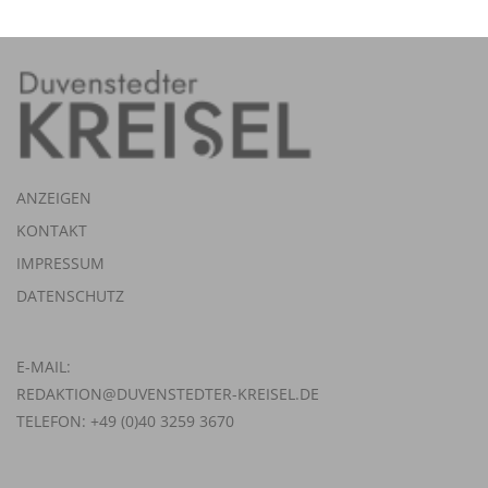
ANZEIGEN
KONTAKT
IMPRESSUM
DATENSCHUTZ
E-MAIL:
REDAKTION@DUVENSTEDTER-KREISEL.DE
TELEFON: +49 (0)40 3259 3670