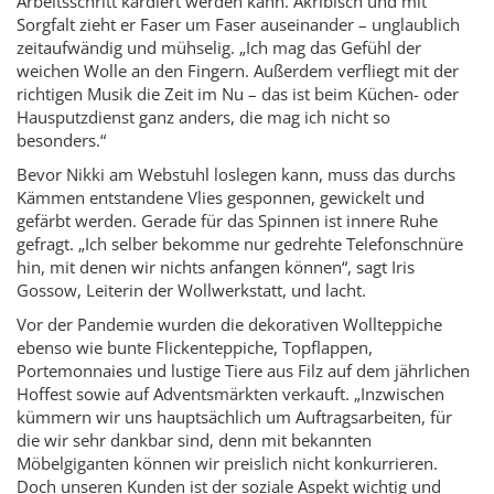
Arbeitsschritt kardiert werden kann. Akribisch und mit
Sorgfalt zieht er Faser um Faser auseinander – unglaublich
zeitaufwändig und mühselig. „Ich mag das Gefühl der
weichen Wolle an den Fingern. Außerdem verfliegt mit der
richtigen Musik die Zeit im Nu – das ist beim Küchen- oder
Hausputzdienst ganz anders, die mag ich nicht so
besonders.“
Bevor Nikki am Webstuhl loslegen kann, muss das durchs
Kämmen entstandene Vlies gesponnen, gewickelt und
gefärbt werden. Gerade für das Spinnen ist innere Ruhe
gefragt. „Ich selber bekomme nur gedrehte Telefonschnüre
hin, mit denen wir nichts anfangen können“, sagt Iris
Gossow, Leiterin der Wollwerkstatt, und lacht.
Vor der Pandemie wurden die dekorativen Wollteppiche
ebenso wie bunte Flickenteppiche, Topflappen,
Portemonnaies und lustige Tiere aus Filz auf dem jährlichen
Hoffest sowie auf Adventsmärkten verkauft. „Inzwischen
kümmern wir uns hauptsächlich um Auftragsarbeiten, für
die wir sehr dankbar sind, denn mit bekannten
Möbelgiganten können wir preislich nicht konkurrieren.
Doch unseren Kunden ist der soziale Aspekt wichtig und