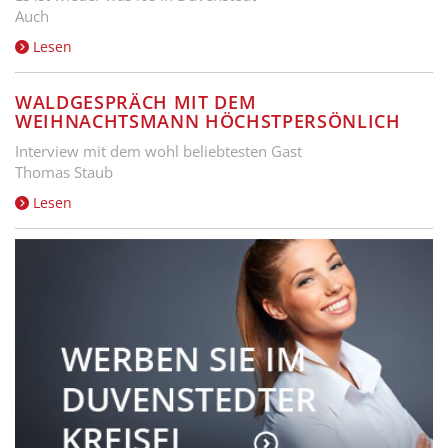
Auch
Lesen
WALDGESPRÄCH MIT DEM
WEIHNACHTSMANN HÖCHSTPERSÖNLICH
Interview mit dem wohl beliebtesten Gast
Thomas Staub
Lesen