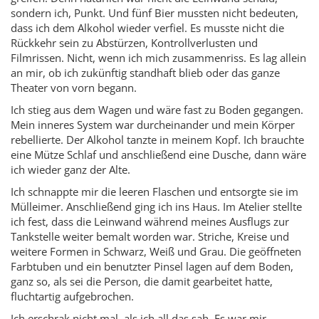
sondern ich, Punkt. Und fünf Bier mussten nicht bedeuten,
dass ich dem Alkohol wieder verfiel. Es musste nicht die
Rückkehr sein zu Abstürzen, Kontrollverlusten und
Filmrissen. Nicht, wenn ich mich zusammenriss. Es lag allein
an mir, ob ich zukünftig standhaft blieb oder das ganze
Theater von vorn begann.
Ich stieg aus dem Wagen und wäre fast zu Boden gegangen.
Mein inneres System war durcheinander und mein Körper
rebellierte. Der Alkohol tanzte in meinem Kopf. Ich brauchte
eine Mütze Schlaf und anschließend eine Dusche, dann wäre
ich wieder ganz der Alte.
Ich schnappte mir die leeren Flaschen und entsorgte sie im
Mülleimer. Anschließend ging ich ins Haus. Im Atelier stellte
ich fest, dass die Leinwand während meines Ausflugs zur
Tankstelle weiter bemalt worden war. Striche, Kreise und
weitere Formen in Schwarz, Weiß und Grau. Die geöffneten
Farbtuben und ein benutzter Pinsel lagen auf dem Boden,
ganz so, als sei die Person, die damit gearbeitet hatte,
fluchtartig aufgebrochen.
Ich erschrak nicht mal, als ich all das sah. Es war mir