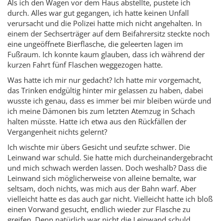
Als ich den Wagen vor dem Haus abstellte, pustete ich
durch. Alles war gut gegangen, ich hatte keinen Unfall
verursacht und die Polizei hatte mich nicht angehalten. In
einem der Sechserträger auf dem Beifahrersitz steckte noch
eine ungeöffnete Bierflasche, die geleerten lagen im
Fußraum. Ich konnte kaum glauben, dass ich während der
kurzen Fahrt fünf Flaschen weggezogen hatte.
Was hatte ich mir nur gedacht? Ich hatte mir vorgemacht,
das Trinken endgültig hinter mir gelassen zu haben, dabei
wusste ich genau, dass es immer bei mir bleiben würde und
ich meine Dämonen bis zum letzten Atemzug in Schach
halten müsste. Hatte ich etwa aus den Rückfällen der
Vergangenheit nichts gelernt?
Ich wischte mir übers Gesicht und seufzte schwer. Die
Leinwand war schuld. Sie hatte mich durcheinandergebracht
und mich schwach werden lassen. Doch weshalb? Dass die
Leinwand sich möglicherweise von alleine bemalte, war
seltsam, doch nichts, was mich aus der Bahn warf. Aber
vielleicht hatte es das auch gar nicht. Vielleicht hatte ich bloß
einen Vorwand gesucht, endlich wieder zur Flasche zu
greifen. Denn natürlich war nicht die Leinwand schuld,