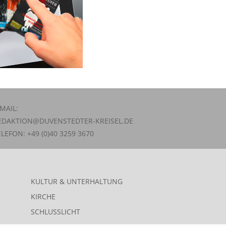
-MAIL:
EDAKTION@DUVENSTEDTER-KREISEL.DE
ELEFON: +49 (0)40 3259 3670
KULTUR & UNTERHALTUNG
KIRCHE
SCHLUSSLICHT