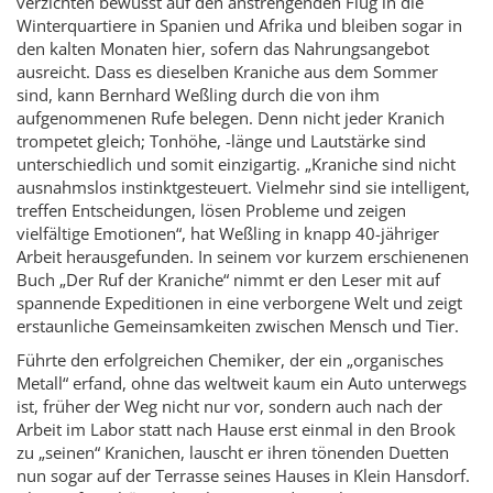
verzichten bewusst auf den anstrengenden Flug in die
Winterquartiere in Spanien und Afrika und bleiben sogar in
den kalten Monaten hier, sofern das Nahrungsangebot
ausreicht. Dass es dieselben Kraniche aus dem Sommer
sind, kann Bernhard Weßling durch die von ihm
aufgenommenen Rufe belegen. Denn nicht jeder Kranich
trompetet gleich; Tonhöhe, -länge und Lautstärke sind
unterschiedlich und somit einzigartig. „Kraniche sind nicht
ausnahmslos instinktgesteuert. Vielmehr sind sie intelligent,
treffen Entscheidungen, lösen Probleme und zeigen
vielfältige Emotionen“, hat Weßling in knapp 40-jähriger
Arbeit herausgefunden. In seinem vor kurzem erschienenen
Buch „Der Ruf der Kraniche“ nimmt er den Leser mit auf
spannende Expeditionen in eine verborgene Welt und zeigt
erstaunliche Gemeinsamkeiten zwischen Mensch und Tier.
Führte den erfolgreichen Chemiker, der ein „organisches
Metall“ erfand, ohne das weltweit kaum ein Auto unterwegs
ist, früher der Weg nicht nur vor, sondern auch nach der
Arbeit im Labor statt nach Hause erst einmal in den Brook
zu „seinen“ Kranichen, lauscht er ihren tönenden Duetten
nun sogar auf der Terrasse seines Hauses in Klein Hansdorf.