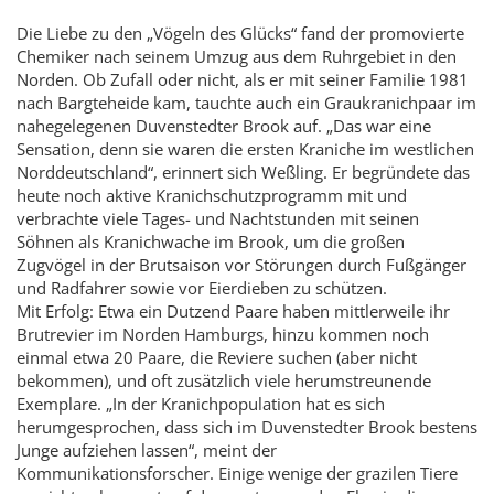
Die Liebe zu den „Vögeln des Glücks“ fand der promovierte
Chemiker nach seinem Umzug aus dem Ruhrgebiet in den
Norden. Ob Zufall oder nicht, als er mit seiner Familie 1981
nach Bargteheide kam, tauchte auch ein Grau­kranichpaar im
nahegelegenen Duven­stedter Brook auf. „Das war eine
Sensation, denn sie waren die ersten Kraniche im westlichen
Norddeutschland“, erinnert sich Weßling. Er begründete das
heute noch aktive Kranichschutzprogramm mit und
verbrachte viele Tages- und Nachtstunden mit seinen
Söhnen als Kranichwache im Brook, um die großen
Zugvögel in der Brutsaison vor Störungen durch Fußgänger
und Radfahrer sowie vor Eierdieben zu schützen.
Mit Erfolg: Etwa ein Dutzend Paare haben mittlerweile ihr
Brutrevier im Norden Hamburgs, hinzu kommen noch
einmal etwa 20 Paare, die Reviere suchen (aber nicht
bekommen), und oft zusätzlich viele herumstreunende
Exemplare. „In der Kranichpopulation hat es sich
herumgesprochen, dass sich im Duvenstedter Brook bestens
Junge aufziehen lassen“, meint der
Kommunikationsforscher. Einige wenige der grazilen Tiere