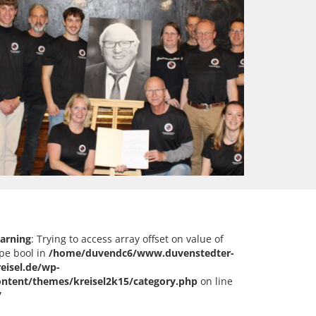
arning
: Trying to access array offset on value of
pe bool in
/home/duvendc6/www.duvenstedter-
reisel.de/wp-
ontent/themes/kreisel2k15/category.php
on line
7