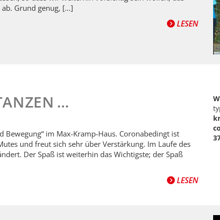
n ab. Grund genug, […]
LESEN
TANZEN …
W
ty
k
c
 und Bewegung“ im Max-Kramp-Haus. Coronabedingt ist
3
utes und freut sich sehr über Verstärkung. Im Laufe des
ndert. Der Spaß ist weiterhin das Wichtigste; der Spaß
LESEN