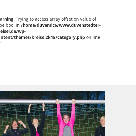
arning
: Trying to access array offset on value of
pe bool in
/home/duvendc6/www.duvenstedter-
reisel.de/wp-
ontent/themes/kreisel2k15/category.php
on line
7