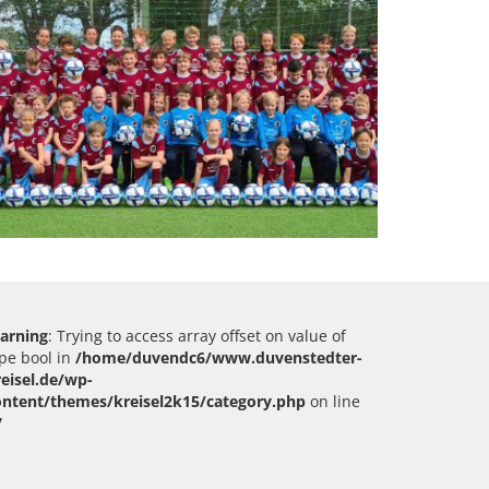
arning
: Trying to access array offset on value of
pe bool in
/home/duvendc6/www.duvenstedter-
reisel.de/wp-
ontent/themes/kreisel2k15/category.php
on line
7