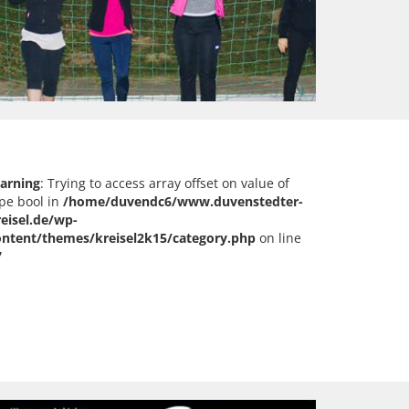
arning
: Trying to access array offset on value of
pe bool in
/home/duvendc6/www.duvenstedter-
reisel.de/wp-
ontent/themes/kreisel2k15/category.php
on line
7