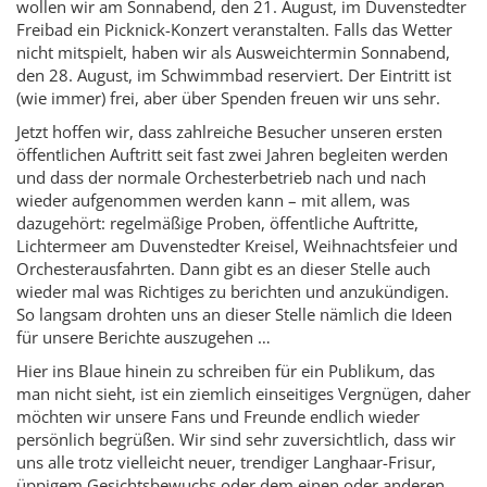
wollen wir am Sonnabend, den 21. August, im Duven­stedter
Freibad ein Picknick-Konzert veranstalten. Falls das Wetter
nicht mitspielt, haben wir als Ausweichtermin Sonnabend,
den 28. August, im Schwimmbad reserviert. Der Eintritt ist
(wie immer) frei, aber über Spenden freuen wir uns sehr.
Jetzt hoffen wir, dass zahlreiche Besucher unseren ersten
öffentlichen Auftritt seit fast zwei Jahren begleiten werden
und dass der normale Orchesterbetrieb nach und nach
wieder aufgenommen werden kann – mit allem, was
dazugehört: regelmäßige Proben, öffentliche Auftritte,
Lichtermeer am Duvenstedter Kreisel, Weihnachtsfeier und
Orchesterausfahrten. Dann gibt es an dieser Stelle auch
wieder mal was Richtiges zu berichten und anzukündigen.
So langsam drohten uns an dieser Stelle nämlich die Ideen
für unsere Berichte auszugehen …
Hier ins Blaue hinein zu schreiben für ein Publikum, das
man nicht sieht, ist ein ziemlich einseitiges Vergnügen, daher
möchten wir unsere Fans und Freunde endlich wieder
persönlich begrüßen. Wir sind sehr zuversichtlich, dass wir
uns alle trotz vielleicht neuer, trendiger Langhaar-Frisur,
üppigem Gesichtsbewuchs oder dem einen oder anderen