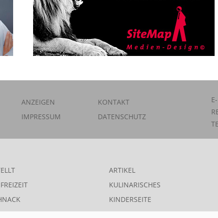
E
ANZEIGEN
KONTAKT
R
IMPRESSUM
DATENSCHUTZ
T
ELLT
ARTIKEL
FREIZEIT
KULINARISCHES
HNACK
KINDERSEITE