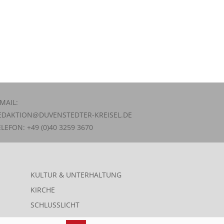
-MAIL:
EDAKTION@DUVENSTEDTER-KREISEL.DE
ELEFON: +49 (0)40 3259 3670
KULTUR & UNTERHALTUNG
KIRCHE
SCHLUSSLICHT