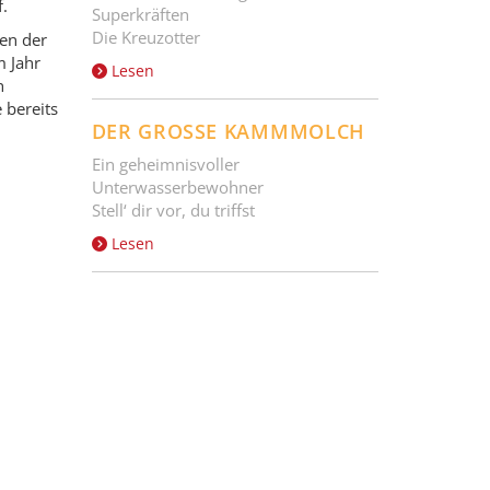
.
Superkräften
Die Kreuzotter
len der
m Jahr
Lesen
h
 bereits
DER GROSSE KAMMMOLCH
Ein geheimnisvoller
Unterwasserbewohner
Stell‘ dir vor, du triffst
Lesen