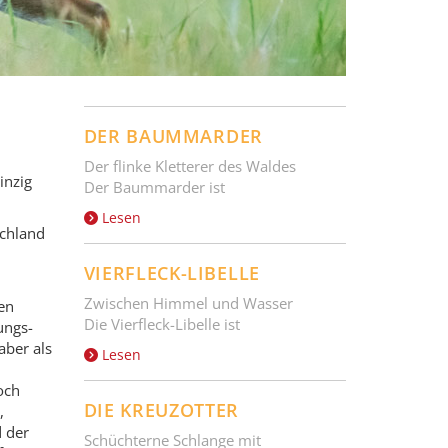
DER BAUMMARDER
Der flinke Kletterer des Waldes
inzig
Der Baummarder ist
Lesen
schland
VIERFLECK-LIBELLE
Zwischen Himmel und Wasser
en
Die Vierfleck-Libelle ist
ungs-
aber als
Lesen
och
DIE KREUZOTTER
,
d der
Schüchterne Schlange mit