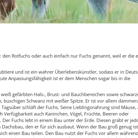
: den Rotfuchs oder auch einfach nur Fuchs genannt, weil er die e
btiere und ist ein wahrer Überlebenskünstler, sodass er in Deut
gute Anpassungsfähigkeit ist er dem Menschen sogar bis in die
it weiß gefärbten Hals-, Brust- und Bauchbereichen sowie schwarz
, buschigen Schwanz mit weißer Spitze. Er ist vor allem dämmer
Tagsüber schläft der Fuchs. Seine Lieblingsnahrung sind Mäuse, 
nach Verfügbarkeit auch Kaninchen, Vögel, Früchte, Beeren oder
Der Fuchs lebt in einem Bau unter der Erde. Diesen gräbt er jed
n Dachsbau, den er für sich ausbaut. Wenn der Bau groß genug ist
sich einen Bau teilen. Den Bau nutzt der Fuchs vor allem währen