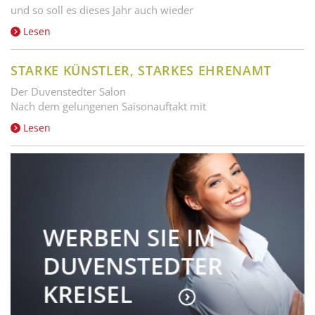
und so soll es dieses Jahr auch wieder
Lesen
STARKE KÜNSTLER, STARKES EHRENAMT
Der Duvenstedter Salon
Nach dem gelungenen Saisonauftakt mit
Lesen