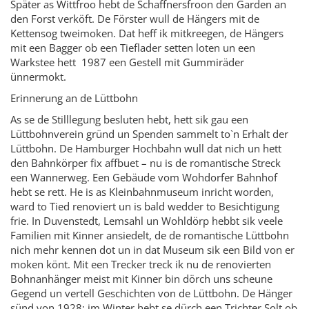
Später as Wittfroo hebt de Schaffnersfroon den Garden an
den Forst verköft. De Förster wull de Hängers mit de
Kettensog tweimoken. Dat heff ik mitkreegen, de Hängers
mit een Bagger ob een Tieflader setten loten un een
Warkstee hett
1987 een Gestell mit Gummiräder
ünnermokt.
Erinnerung an de Lüttbohn
As se de Stilllegung besluten hebt, hett sik gau een
Lüttbohnverein gründ un Spenden sammelt to`n Erhalt der
Lüttbohn. De Hamburger Hochbahn wull dat nich un hett
den Bahnkörper fix affbuet – nu is de romantische Streck
een Wannerweg. Een Gebäude vom Wohdorfer Bahnhof
hebt se rett. He is as Kleinbahnmuseum inricht worden,
ward to Tied renoviert un is bald wedder to Besichtigung
frie. In Duven­stedt, Lemsahl un Wohldörp hebbt sik veele
Familien mit Kinner ansiedelt, de de romantische Lüttbohn
nich mehr kennen dot un in dat Museum sik een Bild von er
moken könt. Mit een Trecker treck ik nu de renovierten
Bohnanhänger meist mit Kinner bin dörch uns scheune
Gegend un vertell Geschichten von de Lüttbohn. De Hänger
sünd von 1928; im Winter hebt se dürch een Trichter Solt ob