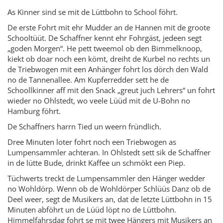
As Kinner sind se mit de Lüttbohn to School föhrt.
De erste Fohrt mit ehr Mudder an de Hannen mit de groote
Schooltüüt. De Schaffner kennt ehr Fohrgäst, jedeen segt
„goden Morgen“. He pett tweemol ob den Bimmelknoop,
kiekt ob doar noch een kömt, dreiht de Kurbel no rechts un
de Triebwogen mit een Anhänger fohrt los dörch den Wald
no de Tannenallee. Am Kupferredder sett he de
Schoollkinner aff mit den Snack „greut juch Lehrers“ un fohrt
wieder no Ohlstedt, wo veele Lüüd mit de U-Bohn no
Hamburg föhrt.
De Schaffners harrn Tied un weern fründlich.
Dree Minuten loter fohrt noch een Triebwogen as
Lumpensammler achteran. In Ohlstedt sett sik de Schaffner
in de lütte Bude, drinkt Kaffee un schmökt een Piep.
Tüchwerts treckt de Lumpensammler den Hänger wedder
no Wohldörp. Wenn ob de Wohldörper Schlüüs Danz ob de
Deel weer, segt de Musikers an, dat de letzte Lüttbohn in 15
Minuten abföhrt un de Lüüd löpt no de Lüttbohn.
Himmelfahrsdag fohrt se mit twee Hängers mit Musikers an