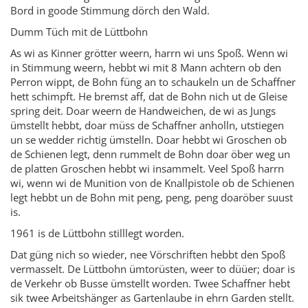
Bord in goode Stimmung dörch den Wald.
Dumm Tüch mit de Lüttbohn
As wi as Kinner grötter weern, harrn wi uns Spoß. Wenn wi
in Stimmung weern, hebbt wi mit 8 Mann achtern ob den
Perron wippt, de Bohn füng an to schaukeln un de Schaffner
hett schimpft. He bremst aff, dat de Bohn nich ut de Gleise
spring deit. Doar weern de Handweichen, de wi as Jungs
ümstellt hebbt, doar müss de Schaffner anholln, utstiegen
un se wedder richtig ümstelln. Doar hebbt wi Groschen ob
de Schienen legt, denn rummelt de Bohn doar öber weg un
de platten Groschen hebbt wi insammelt. Veel Spoß harrn
wi, wenn wi de Munition von de Knallpistole ob de Schienen
legt hebbt un de Bohn mit peng, peng, peng doaröber suust
is.
1961 is de Lüttbohn stilllegt worden.
Dat güng nich so wieder, nee Vörschriften hebbt den Spoß
vermasselt. De Lüttbohn ümtorüsten, weer to düüer; doar is
de Verkehr ob Busse ümstellt worden. Twee Schaffner hebt
sik twee Arbeitshänger as Gartenlaube in ehrn Garden stellt.