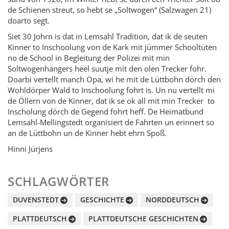
de Schienen streut, so hebt se „Soltwogen“ (Salzwagen 21)
doarto segt.
Siet 30 Johrn is dat in Lemsahl Tradition, dat ik de seuten
Kinner to Inschoolung von de Kark mit jümmer Schooltüten
no de School in Begleitung der Polizei mit min
Soltwogenhängers heel suutje mit den olen Trecker fohr.
Doarbi vertellt manch Opa, wi he mit de Lüttbohn dörch den
Wohldörper Wald to Inschoolung fohrt is. Un nu vertellt mi
de Öllern von de Kinner, dat ik se ok all mit min Trecker
to
Inscholung dörch de Gegend fohrt heff. De Heimatbund
Lemsahl-Mellingstedt organisiert de Fahrten un erinnert so
an de Lüttbohn un de Kinner hebt ehrn Spoß.
Hinni Jürjens
SCHLAGWÖRTER
DUVENSTEDT
GESCHICHTE
NORDDEUTSCH
PLATTDEUTSCH
PLATTDEUTSCHE GESCHICHTEN