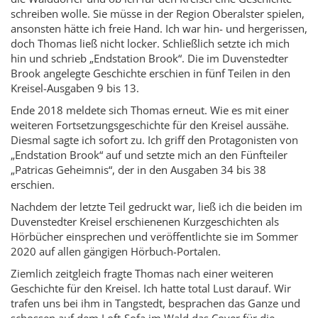
schreiben wolle. Sie müsse in der Region Oberalster spielen,
ansonsten hätte ich freie Hand. Ich war hin- und hergerissen,
doch Thomas ließ nicht locker. Schließlich setzte ich mich
hin und schrieb „Endstation Brook“. Die im Duvenstedter
Brook angelegte Geschichte erschien in fünf Teilen in den
Kreisel-Ausgaben 9 bis 13.
Ende 2018 meldete sich Thomas erneut. Wie es mit einer
weiteren Fortsetzungsgeschichte für den Kreisel aussähe.
Diesmal sagte ich sofort zu. Ich griff den Protagonisten von
„Endstation Brook“ auf und setzte mich an den Fünfteiler
„Patricas Geheimnis“, der in den Ausgaben 34 bis 38
erschien.
Nachdem der letzte Teil gedruckt war, ließ ich die beiden im
Duven­stedter Kreisel erschienenen Kurzgeschichten als
Hörbücher einsprechen und veröffentlichte sie im Sommer
2020 auf allen gängigen Hörbuch-Portalen.
Ziemlich zeitgleich fragte Thomas nach einer weiteren
Geschichte für den Kreisel. Ich hatte total Lust darauf. Wir
trafen uns bei ihm in Tangstedt, besprachen das Ganze und
schossen auf dem Loft-Sofa im Wald das Cover für die