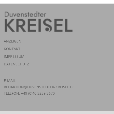
ANZEIGEN
KONTAKT
IMPRESSUM
DATENSCHUTZ
E-MAIL:
REDAKTION@DUVENSTEDTER-KREISEL.DE
TELEFON: +49 (0)40 3259 3670