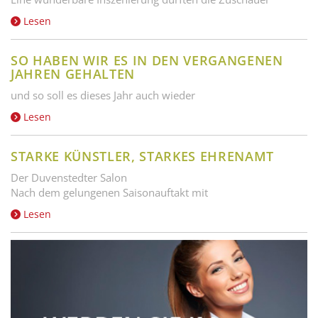
Lesen
SO HABEN WIR ES IN DEN VERGANGENEN
JAHREN GEHALTEN
und so soll es dieses Jahr auch wieder
Lesen
STARKE KÜNSTLER, STARKES EHRENAMT
Der Duvenstedter Salon
Nach dem gelungenen Saisonauftakt mit
Lesen