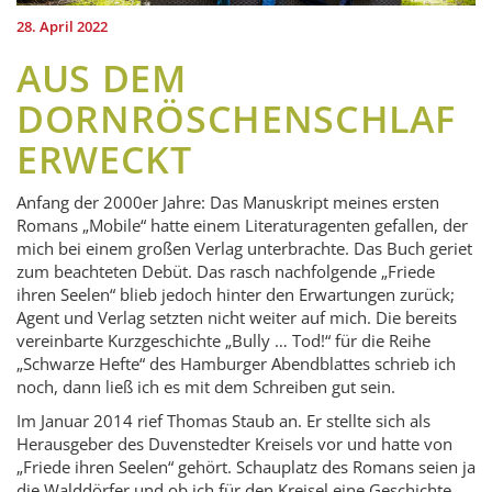
28. April 2022
AUS DEM
DORNRÖSCHEN­SCHLAF
ERWECKT
Anfang der 2000er Jahre: Das Manuskript meines ersten
Romans „Mobile“ hatte einem Literaturagenten gefallen, der
mich bei einem großen Verlag unterbrachte. Das Buch geriet
zum beachteten Debüt. Das rasch nachfolgende „Friede
ihren Seelen“ blieb jedoch hinter den Erwartungen zurück;
Agent und Verlag setzten nicht weiter auf mich. Die bereits
vereinbarte Kurzgeschichte „Bully … Tod!“ für die Reihe
„Schwarze Hefte“ des Hamburger Abendblattes schrieb ich
noch, dann ließ ich es mit dem Schreiben gut sein.
Im Januar 2014 rief Thomas Staub an. Er stellte sich als
Herausgeber des Duven­stedter Kreisels vor und hatte von
„Friede ihren Seelen“ gehört. Schauplatz des Romans seien ja
die Walddörfer und ob ich für den Kreisel eine Geschichte