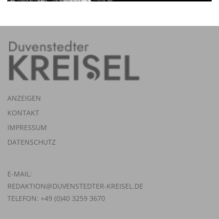
ANZEIGEN
KONTAKT
IMPRESSUM
DATENSCHUTZ
E-MAIL:
REDAKTION@DUVENSTEDTER-KREISEL.DE
TELEFON: +49 (0)40 3259 3670