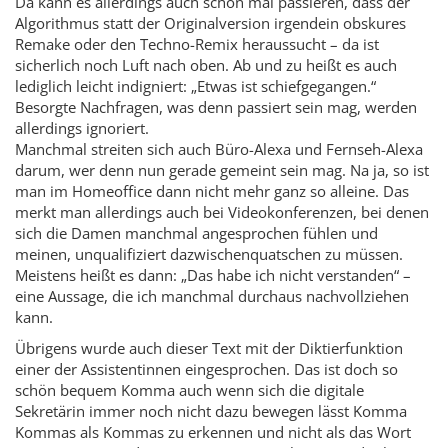
Da kann es allerdings auch schon mal passieren, dass der
Algorithmus statt der Originalversion irgendein obskures
Remake oder den Techno-Remix heraussucht – da ist
sicherlich noch Luft nach oben. Ab und zu heißt es auch
lediglich leicht indigniert: „Etwas ist schiefgegangen.“
Besorgte Nachfragen, was denn passiert sein mag, werden
allerdings ignoriert.
Manchmal streiten sich auch Büro-Alexa und Fernseh-­Alexa
darum, wer denn nun gerade gemeint sein mag. Na ja, so ist
man im Homeoffice dann nicht mehr ganz so alleine. Das
merkt man allerdings auch bei Videokonferenzen, bei denen
sich die Damen manchmal angesprochen fühlen und
meinen, unqualifiziert dazwischenquatschen zu müssen.
Meistens heißt es dann: „Das habe ich nicht verstanden“ –
eine Aussage, die ich manchmal durchaus nachvollziehen
kann.
Übrigens wurde auch dieser Text mit der Diktierfunktion
einer der Assistentinnen eingesprochen. Das ist doch so
schön bequem Komma auch wenn sich die digitale
Sekretärin immer noch nicht dazu bewegen lässt Komma
Kommas als Kommas zu erkennen und nicht als das Wort