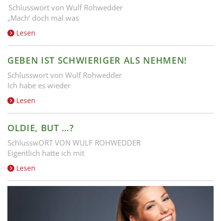
Schlusswort von Wulf Rohwedder
„Mach‘ doch mal was
Lesen
GEBEN IST SCHWIERIGER ALS NEHMEN!
Schlusswort von Wulf Rohwedder
Ich habe es wieder
Lesen
OLDIE, BUT …?
SchlusswORT VON WULF ROHWEDDER
Eigentlich hatte ich mit
Lesen