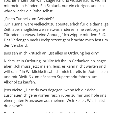
solcher erkennbar war“, sagte ich und wusste kaum, wohin
mit meinen Händen. Ein Schluck, nur ein einziger, und ich
wäre wieder die Ruhe selbst.
„Einen Tunnel zum Beispiel?“
„Ein Tunnel wäre vielleicht zu abenteuerlich für die damalige
Zeit, aber möglicherweise etwas anderes. Eine verborgene
Tür oder so etwas, keine Ahnung.“ Ich wippte mit dem Fuß.
Das Verlangen nach Hochprozentigem brachte mich fast um
den Verstand.
Jens sah mich kritisch an. „Ist alles in Ordnung bei dir?“
Nichts ist in Ordnung, brüllte ich ihn in Gedanken an, sagte
aber: „Ich muss jetzt malen, Jens, es kann nicht warten und
will raus.“ In Wirklichkeit sah ich mich bereits im Auto sitzen
und mit Bleifuß zum nächsten Supermarkt fahren, um
Alkohol zu kaufen.
Jens nickte. „Hast du was dagegen, wenn ich dir dabei
zuschaue? Ich gehe vorher rasch rüber zu mir und hole uns
einen guten Franzosen aus meinem Weinkeller. Was hältst
du davon?“