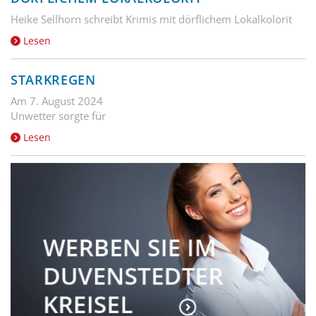
Heike Sellhorn schreibt Krimis mit dörflichem Lokalkolorit
Lesen
STARKREGEN
Am 7. August 2024
Unwetter sorgte für
Lesen