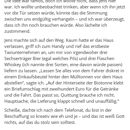
Die Idee war famos, doch ich wollte nicht, dass Jens hier
war. Ich wollte unbeobachtet trinken, aber wenn ich ihn jetzt
vor die Tür setzen würde, könnte das die Stimmung
zwischen uns endgültig verhangeln – und ich war überzeugt,
dass ich ihn noch brauchen würde. Also lächelte ich
zustimmend.
Jens machte sich auf den Weg. Kaum hatte er das Haus
verlassen, griff ich zum Handy und rief das erstbeste
Taxiunternehmen an, um mir von irgendwoher drei
Sechserträger Bier (egal welches Pils) und drei Flaschen
Whiskey (ich nannte drei Sorten, eine davon würde passen)
liefern zu lassen. „Lassen Sie alles von dem Fahrer diskret in
einem Einkaufsbeutel hinter den Mülltonnen vor dem Haus
abstellen“, sagte ich. „Auf der Hinterseite der Biotonne klebt
ein Briefumschlag mit zweihundert Euro für die Getränke
und die Fahrt. Das passt so, Quittung brauche ich nicht.
Hauptsache, die Lieferung klappt schnell und unauffällig.“
Scheiße, dachte ich nach dem Telefonat, du bist in der
Beschaffung so kreativ wie eh und je – und das ist weiß Gott
nichts, auf das du stolz sein solltest.