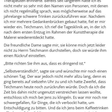
Therapeuten erinnerte. Bereits seit längerem hatte ich es
nicht mehr so sehr mit den Namen von Personen, mit denen
ich nicht regelmäßig sprach, was möglicherweise auf das
jahrelange schwere Trinken zurückzuführen war. Nachdem
ich mir mehrere Gedankenbrücken gebaut hatte, fiel er mir
wieder ein. Teichmann. Ich rief die Tagesklinik an, in der ich
nach dem ersten Entzug im Rahmen der Kunsttherapie die
Malerei wiederentdeckt hatte.
Die freundliche Dame sagte mir, sie könne mich jetzt leider
nicht zu Herrn Teichmann durchstellen, doch sie würde ihm
einen Rückruf einstellen.
„Bitte richten Sie ihm aus, dass es dringend ist.“
„Selbstverständlich“, sagte sie und wünschte mir noch einen
schönen Tag. Der war jedoch nicht mehr allzu lang, denn es
ging bereits auf siebzehn Uhr zu und ich hatte Zweifel, dass
Teichmann heute noch zurückrufen würde. Doch da ich die
Zeit bis dahin nicht ungenutzt verstreichen lassen wollte,
entschloss ich mich bei Jens zu klingeln. Es war mir noch nie
schwergefallen, für Dinge, die ich verbockt hatte, um
Entschuldigung zu bitten. Und da ich Jens beim Kaffeetrinken