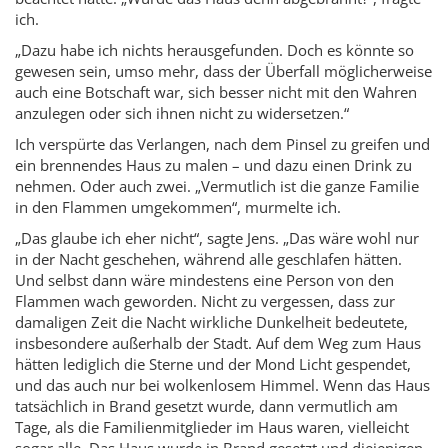
ich.
„Dazu habe ich nichts herausgefunden. Doch es könnte so
gewesen sein, umso mehr, dass der Überfall möglicherweise
auch eine Botschaft war, sich besser nicht mit den Wahren
anzulegen oder sich ihnen nicht zu widersetzen.“
Ich verspürte das Verlangen, nach dem Pinsel zu greifen und
ein brennendes Haus zu malen – und dazu einen Drink zu
nehmen. Oder auch zwei. „Vermutlich ist die ganze Familie
in den Flammen umgekommen“, murmelte ich.
„Das glaube ich eher nicht“, sagte Jens. „Das wäre wohl nur
in der Nacht geschehen, während alle geschlafen hätten.
Und selbst dann wäre mindestens eine Person von den
Flammen wach geworden. Nicht zu vergessen, dass zur
damaligen Zeit die Nacht wirkliche Dunkelheit bedeutete,
insbesondere außerhalb der Stadt. Auf dem Weg zum Haus
hätten lediglich die Sterne und der Mond Licht gespendet,
und das auch nur bei wolkenlosem Himmel. Wenn das Haus
tatsächlich in Brand gesetzt wurde, dann vermutlich am
Tage, als die Familienmitglieder im Haus waren, vielleicht
sogar alle. Das Haus wurde in Brand gesetzt und diejenigen,