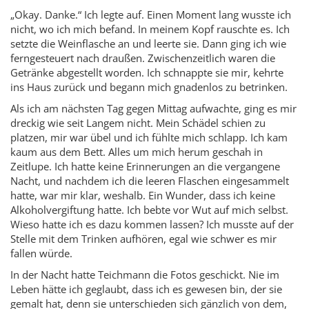
„Okay. Danke.“ Ich legte auf. Einen Moment lang wusste ich
nicht, wo ich mich befand. In meinem Kopf rauschte es. Ich
setzte die Weinflasche an und leerte sie. Dann ging ich wie
ferngesteuert nach draußen. Zwischenzeitlich waren die
Getränke abgestellt worden. Ich schnappte sie mir, kehrte
ins Haus zurück und begann mich gnadenlos zu betrinken.
Als ich am nächsten Tag gegen Mittag aufwachte, ging es mir
dreckig wie seit Langem nicht. Mein Schädel schien zu
platzen, mir war übel und ich fühlte mich schlapp. Ich kam
kaum aus dem Bett. Alles um mich herum geschah in
Zeitlupe. Ich hatte keine Erinnerungen an die vergangene
Nacht, und nachdem ich die leeren Flaschen eingesammelt
hatte, war mir klar, weshalb. Ein Wunder, dass ich keine
Alkoholvergiftung hatte. Ich bebte vor Wut auf mich selbst.
Wieso hatte ich es dazu kommen lassen? Ich musste auf der
Stelle mit dem Trinken aufhören, egal wie schwer es mir
fallen würde.
In der Nacht hatte Teichmann die Fotos geschickt. Nie im
Leben hätte ich geglaubt, dass ich es gewesen bin, der sie
gemalt hat, denn sie unterschieden sich gänzlich von dem,