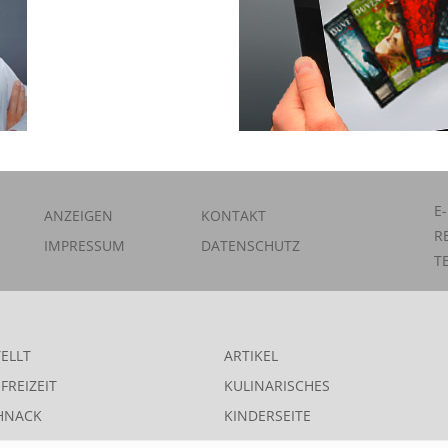
E
ANZEIGEN
KONTAKT
R
IMPRESSUM
DATENSCHUTZ
T
ELLT
ARTIKEL
FREIZEIT
KULINARISCHES
HNACK
KINDERSEITE