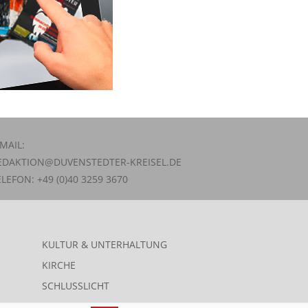
-MAIL:
EDAKTION@DUVENSTEDTER-KREISEL.DE
ELEFON: +49 (0)40 3259 3670
KULTUR & UNTERHALTUNG
KIRCHE
SCHLUSSLICHT