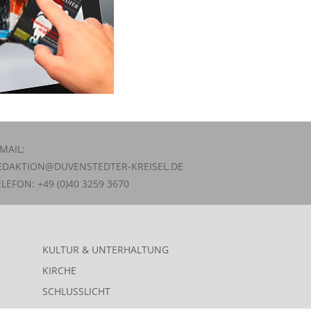
-MAIL:
EDAKTION@DUVENSTEDTER-KREISEL.DE
ELEFON: +49 (0)40 3259 3670
KULTUR & UNTERHALTUNG
KIRCHE
SCHLUSSLICHT