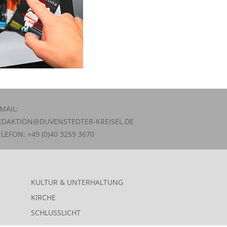
-MAIL:
EDAKTION@DUVENSTEDTER-KREISEL.DE
ELEFON: +49 (0)40 3259 3670
KULTUR & UNTERHALTUNG
KIRCHE
SCHLUSSLICHT