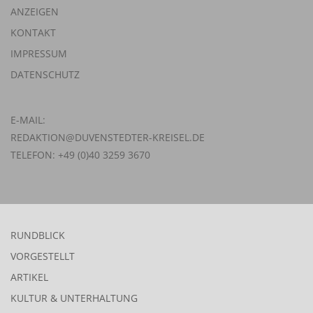
ANZEIGEN
KONTAKT
IMPRESSUM
DATENSCHUTZ
E-MAIL:
REDAKTION@DUVENSTEDTER-KREISEL.DE
TELEFON: +49 (0)40 3259 3670
RUNDBLICK
VORGESTELLT
ARTIKEL
KULTUR & UNTERHALTUNG