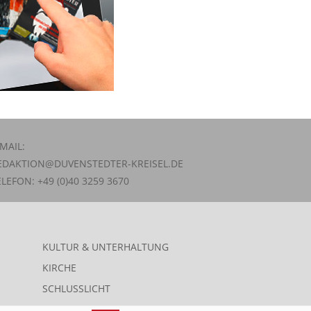
-MAIL:
EDAKTION@DUVENSTEDTER-KREISEL.DE
ELEFON: +49 (0)40 3259 3670
KULTUR & UNTERHALTUNG
KIRCHE
SCHLUSSLICHT