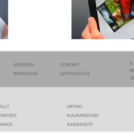
E
ANZEIGEN
KONTAKT
R
IMPRESSUM
DATENSCHUTZ
T
ELLT
ARTIKEL
FREIZEIT
KULINARISCHES
HNACK
KINDERSEITE