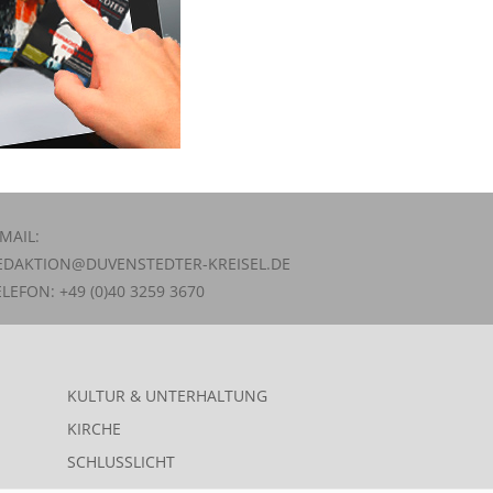
-MAIL:
EDAKTION@DUVENSTEDTER-KREISEL.DE
ELEFON: +49 (0)40 3259 3670
KULTUR & UNTERHALTUNG
KIRCHE
SCHLUSSLICHT