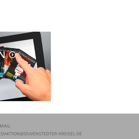
-MAIL:
EDAKTION@DUVENSTEDTER-KREISEL.DE