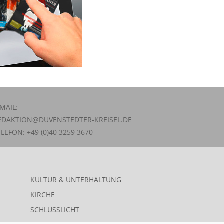
-MAIL:
EDAKTION@DUVENSTEDTER-KREISEL.DE
ELEFON: +49 (0)40 3259 3670
KULTUR & UNTERHALTUNG
KIRCHE
SCHLUSSLICHT