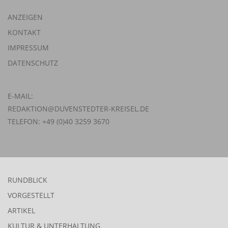
ANZEIGEN
KONTAKT
IMPRESSUM
DATENSCHUTZ
E-MAIL:
REDAKTION@DUVENSTEDTER-KREISEL.DE
TELEFON: +49 (0)40 3259 3670
RUNDBLICK
VORGESTELLT
ARTIKEL
KULTUR & UNTERHALTUNG