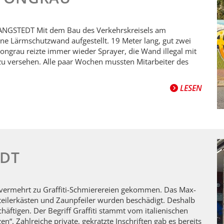
ANGSTEDT Mit dem Bau des Verkehrskreisels am
 Lärmschutzwand aufgestellt. 19 Meter lang, gut zwei
tongrau reizte immer wieder Sprayer, die Wand illegal mit
zu versehen. Alle paar Wochen mussten Mitarbeiter des
LESEN
EDT
t vermehrt zu Graffiti-Schmierereien gekommen. Das Max-
teilerkästen und Zaunpfeiler wurden beschädigt. Deshalb
äftigen. Der Begriff Graffiti stammt vom italienischen
en“. Zahlreiche private, gekratzte Inschriften gab es bereits