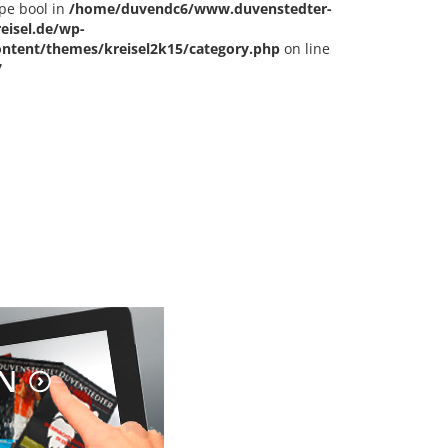
pe bool in
/home/duvendc6/www.duvenstedter-
reisel.de/wp-
ontent/themes/kreisel2k15/category.php
on line
7