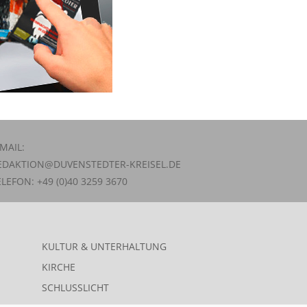
-MAIL:
EDAKTION@DUVENSTEDTER-KREISEL.DE
ELEFON: +49 (0)40 3259 3670
KULTUR & UNTERHALTUNG
KIRCHE
SCHLUSSLICHT